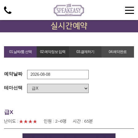
주메뉴 바로가기
컨텐츠 바로가기
실시간예약
01.날짜/룸 선택
02.예약정보 입력
03.결제하기
04.예약완료
예약날짜
테마선택
급X
난이도 :
인원 : 2~6명 시간 : 65분